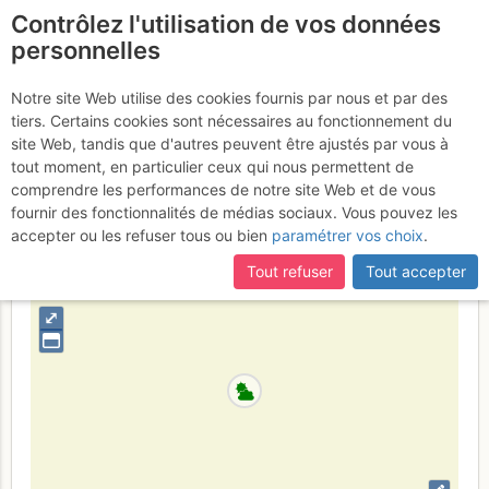
Contrôlez l'utilisation de vos données
fr
personnelles
Grand Châtelard :
Notre site Web utilise des cookies fournis par nous et par des
tiers. Certains cookies sont nécessaires au fonctionnement du
Tirelipompon
Jeudi 3 août 2017
site Web, tandis que d'autres peuvent être ajustés par vous à
tout moment, en particulier ceux qui nous permettent de
comprendre les performances de notre site Web et de vous
fournir des fonctionnalités de médias sociaux. Vous pouvez les
France
Savoie
Vanoise
accepter ou les refuser tous ou bien
paramétrer vos choix
.
+
Tout refuser
Tout accepter
–
⤢