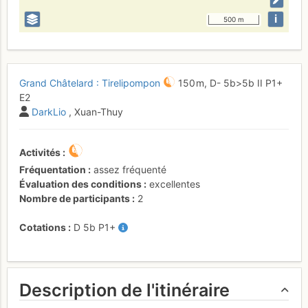
i
500 m
Grand Châtelard : Tirelipompon
150 m,
D-
5b
>5b
II
P1+
E2
DarkLio
, Xuan-Thuy
Activités
Fréquentation
assez fréquenté
Évaluation des conditions
excellentes
Nombre de participants
2
Cotations
D
5b
P1+
Description de l'itinéraire