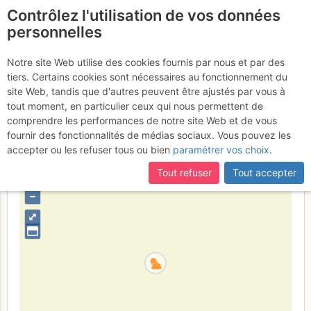
Contrôlez l'utilisation de vos données
fr
personnelles
Tête des Toillies : Arête
Notre site Web utilise des cookies fournis par nous et par des
tiers. Certains cookies sont nécessaires au fonctionnement du
NE
Lundi 31 juillet 2017
site Web, tandis que d'autres peuvent être ajustés par vous à
tout moment, en particulier ceux qui nous permettent de
comprendre les performances de notre site Web et de vous
fournir des fonctionnalités de médias sociaux. Vous pouvez les
France
Hautes-Alpes
Queyras S - Parpaillon - Ubaye -
accepter ou les refuser tous ou bien
paramétrer vos choix
.
Orrenaye
Tout refuser
Tout accepter
+
–
⤢