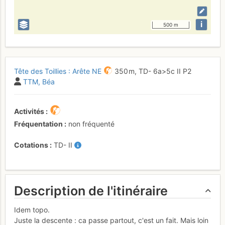
i
500 m
Tête des Toillies : Arête NE
350 m,
TD-
6a
>5c
II
P2
TTM
Béa
Activités
Fréquentation
non fréquenté
Cotations
TD-
II
Description de l'itinéraire
Idem topo.
Juste la descente : ca passe partout, c'est un fait. Mais loin