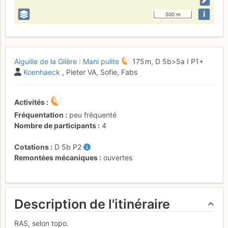
i
500 m
Aiguille de la Glière : Mani pulite
175 m,
D
5b
>5a
I
P1+
Koenhaeck
, Pieter VA, Sofie, Fabs
Activités
Fréquentation
peu fréquenté
Nombre de participants
4
Cotations
D
5b
P2
Remontées mécaniques
ouvertes
Description de l'itinéraire
RAS, selon topo.