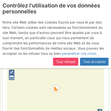
Contrôlez l'utilisation de vos données
fr
personnelles
Aiguille de la Glière :
Notre site Web utilise des cookies fournis par nous et par des
tiers. Certains cookies sont nécessaires au fonctionnement du
Mani Puliti
Dimanche 30 août 2015
site Web, tandis que d'autres peuvent être ajustés par vous à
tout moment, en particulier ceux qui nous permettent de
comprendre les performances de notre site Web et de vous
fournir des fonctionnalités de médias sociaux. Vous pouvez les
France
Haute-Savoie
Haut Giffre - Aiguilles Rouges - Fiz
accepter ou les refuser tous ou bien
paramétrer vos choix
.
+
Tout refuser
Tout accepter
–
⤢