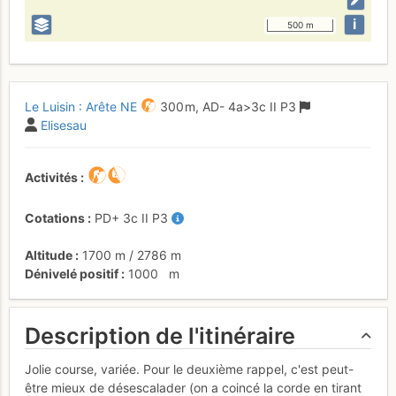
i
500 m
Le Luisin : Arête NE
300 m,
AD-
4a
>3c
II
P3
Elisesau
Activités
Cotations
PD+
3c
II
P3
Altitude
1700 m
/
2786 m
Dénivelé positif
1000
m
Description de l'itinéraire
Jolie course, variée. Pour le deuxième rappel, c'est peut-
être mieux de désescalader (on a coincé la corde en tirant