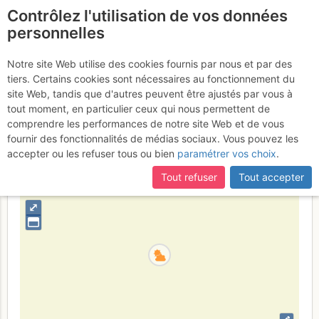
Contrôlez l'utilisation de vos données
fr
personnelles
Le Luisin : Arête NE
Notre site Web utilise des cookies fournis par nous et par des
Mardi
tiers. Certains cookies sont nécessaires au fonctionnement du
27 juin 2017
site Web, tandis que d'autres peuvent être ajustés par vous à
tout moment, en particulier ceux qui nous permettent de
comprendre les performances de notre site Web et de vous
fournir des fonctionnalités de médias sociaux. Vous pouvez les
Suisse
Valais
Haut Giffre - Aiguilles Rouges - Fiz
accepter ou les refuser tous ou bien
paramétrer vos choix
.
+
Tout refuser
Tout accepter
–
⤢