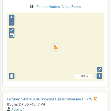
France
Hautes-Alpes
Écrins
+
–
⤢
i
500 m
Le Sirac : Arête S du sommet E puis traversée E → W
650 m,
D+
5b
>4c
IV
P4
Robinof