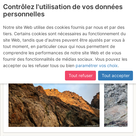
Contrôlez l'utilisation de vos données
fr
personnelles
Le Sirac : Arête S du
Notre site Web utilise des cookies fournis par nous et par des
tiers. Certains cookies sont nécessaires au fonctionnement du
sommet E puis traversée
site Web, tandis que d'autres peuvent être ajustés par vous à
E>>W
tout moment, en particulier ceux qui nous permettent de
Lundi 31 juillet 2017
comprendre les performances de notre site Web et de vous
fournir des fonctionnalités de médias sociaux. Vous pouvez les
accepter ou les refuser tous ou bien
paramétrer vos choix
.
Tout refuser
Tout accepter