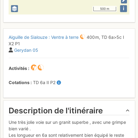
i
500 m
Aiguille de Sialouze : Ventre à terre
400 m,
TD
6a
>5c
I
X2
P1
Gerydan 05
Activités
Cotations
TD
6a
II
P2
Description de l'itinéraire
Une très jolie voie sur un granit superbe , avec une grimpe
bien varié .
Les longueur en 6a sont relativement bien équipé le reste