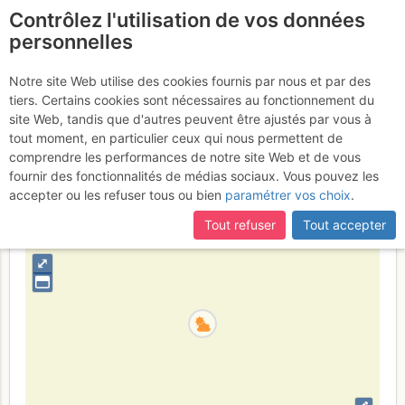
Contrôlez l'utilisation de vos données
fr
personnelles
Aiguille de Sialouze :
Notre site Web utilise des cookies fournis par nous et par des
tiers. Certains cookies sont nécessaires au fonctionnement du
Ventre à terre
Samedi 29 juillet 2017
site Web, tandis que d'autres peuvent être ajustés par vous à
tout moment, en particulier ceux qui nous permettent de
comprendre les performances de notre site Web et de vous
fournir des fonctionnalités de médias sociaux. Vous pouvez les
France
Hautes-Alpes
Écrins
accepter ou les refuser tous ou bien
paramétrer vos choix
.
+
Tout refuser
Tout accepter
–
⤢