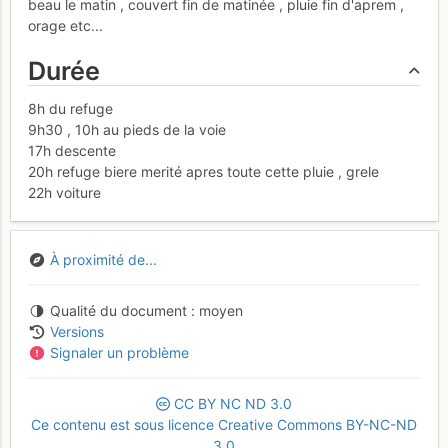
beau le matin , couvert fin de matinée , pluie fin d'aprem ,
orage etc...
Durée
8h du refuge
9h30 , 10h au pieds de la voie
17h descente
20h refuge biere merité apres toute cette pluie , grele
22h voiture
À proximité de...
Qualité du document
moyen
Versions
Signaler un problème
CC
BY
NC
ND
3.0
Ce contenu est sous licence Creative Commons BY-NC-ND
3.0