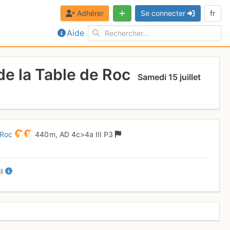
Adhérer
Se connecter
fr
Aide
de la Table de Roc
Samedi 15 juillet
 Roc
440 m,
AD
4c
>4a
III
P3
II