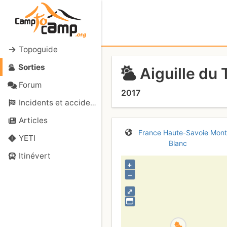
Topoguide
Sorties
Aiguille du 
Forum
2017
Incidents et accidents
Articles
France
Haute-Savoie
Mont
YETI
Blanc
Itinévert
+
–
⤢