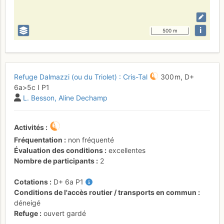
i
500 m
Refuge Dalmazzi (ou du Triolet) : Cris-Tal
300 m,
D+
6a
>5c
I
P1
L. Besson
Aline Dechamp
Activités
Fréquentation
non fréquenté
Évaluation des conditions
excellentes
Nombre de participants
2
Cotations
D+
6a
P1
Conditions de l'accès routier / transports en commun
déneigé
Refuge
ouvert gardé