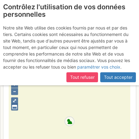
Contrôlez l'utilisation de vos données
fr
personnelles
Refuge Dalmazzi /
Notre site Web utilise des cookies fournis par nous et par des
tiers. Certains cookies sont nécessaires au fonctionnement du
Refuge du Triolet : Cris-Tal
site Web, tandis que d'autres peuvent être ajustés par vous à
tout moment, en particulier ceux qui nous permettent de
Dimanche 30 juillet 2017
comprendre les performances de notre site Web et de vous
fournir des fonctionnalités de médias sociaux. Vous pouvez les
accepter ou les refuser tous ou bien
paramétrer vos choix
.
Italie
Mont-Blanc
Vallée d'Aoste
Tout refuser
Tout accepter
+
–
⤢