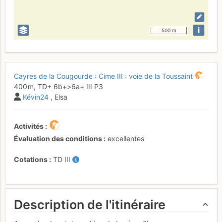
i
500 m
Cayres de la Cougourde : Cime III : voie de la Toussaint
400 m,
TD+
6b+
>6a+
III
P3
Kévin24
, Elsa
Activités
Évaluation des conditions
excellentes
Cotations
TD
III
Description de l'itinéraire