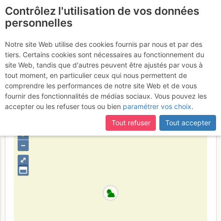
Contrôlez l'utilisation de vos données
fr
personnelles
Cayres de la Cougourde
Notre site Web utilise des cookies fournis par nous et par des
tiers. Certains cookies sont nécessaires au fonctionnement du
: Voie de la Toussaint
Jeudi 27
site Web, tandis que d'autres peuvent être ajustés par vous à
tout moment, en particulier ceux qui nous permettent de
juillet 2017
comprendre les performances de notre site Web et de vous
fournir des fonctionnalités de médias sociaux. Vous pouvez les
accepter ou les refuser tous ou bien
paramétrer vos choix
.
France
Alpes-Maritimes
Mercantour - Argentera
Tout refuser
Tout accepter
+
–
⤢