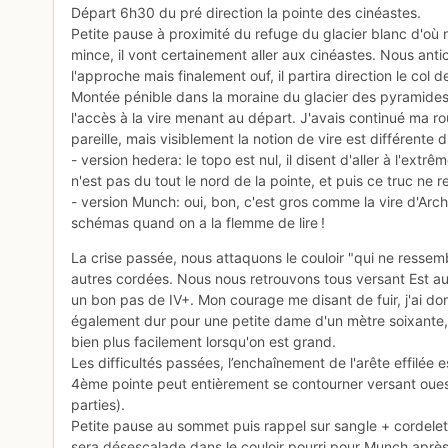
Départ 6h30 du pré direction la pointe des cinéastes.
Petite pause à proximité du refuge du glacier blanc d'où
mince, il vont certainement aller aux cinéastes. Nous ant
l'approche mais finalement ouf, il partira direction le col d
Montée pénible dans la moraine du glacier des pyramides
l'accès à la vire menant au départ. J'avais continué ma ro
pareille, mais visiblement la notion de vire est différente 
- version hedera: le topo est nul, il disent d'aller à l'extr
n'est pas du tout le nord de la pointe, et puis ce truc ne 
- version Munch: oui, bon, c'est gros comme la vire d'Archia
schémas quand on a la flemme de lire !
La crise passée, nous attaquons le couloir "qui ne ressembl
autres cordées. Nous nous retrouvons tous versant Est au 
un bon pas de IV+. Mon courage me disant de fuir, j'ai do
également dur pour une petite dame d'un mètre soixante, 
bien plus facilement lorsqu'on est grand.
Les difficultés passées, l’enchaînement de l'arête effilée 
4ème pointe peut entièrement se contourner versant oues
parties).
Petite pause au sommet puis rappel sur sangle + cordelette (
sera désescalade dans le couloir pourri pour Munch après