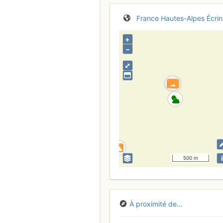
France
Hautes-Alpes
Écrin
+
–
⤢
i
500 m
À proximité de...