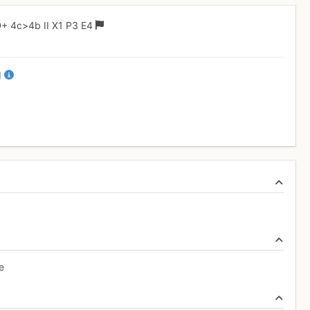
D+
4c
>4b
II
X1
P3
E4
II
e