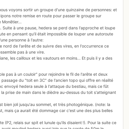
 nous voyons sortir un groupe d'une quinzaine de personnes: et
icipons notre remise en route pour passer le groupe sur
e Monêtier...
. Suite à une pause, hedera se perd dans l'approche et loupe
ute en pensant qu'il était impossible de louper une autoroute
d'une personne à l'autre:
ême nord de l'arête et de suivre des vires, en l'occurrence ce
ressemble pas à une vire.
ne, les cailloux et les vautours en moins... Et puis il y a des
e pas à un couloir" pour rejoindre le fil de l'arête et deux
passage du "toit en 3C" de l'ancien topo qui offre en réalité
nc envoyé hedera seule à l'attaque du bestiau, mais ce fût
la prise de main dans le dièdre au-dessus du toit s'atteignant
est bien joli jusqu'au sommet, et très photogénique. (note: la
t, mais ça aurait été dommage car c'est une des plus belles
P2, relais sur spit et lunule qu'ils disaient !). Pour la suite ce
 avoir mouliné hedera aussi loin que la corde de 50m le