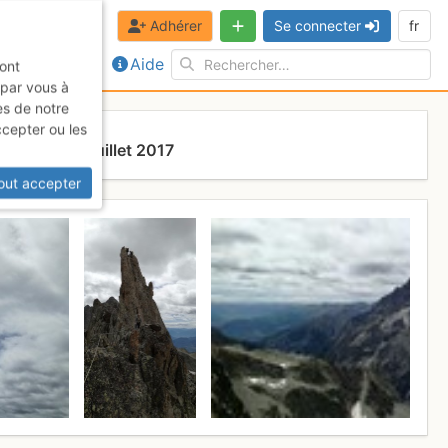
Adhérer
Se connecter
fr
Aide
sont
 par vous à
es de notre
ccepter ou les
s
Jeudi 27 juillet 2017
out accepter