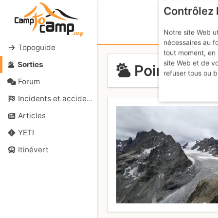
Contrôlez 
Notre site Web ut
nécessaires au f
Topoguide
tout moment, en 
site Web et de v
Sorties
Pointe des 
refuser tous ou b
Forum
Incidents et accidents
Articles
YETI
Itinévert