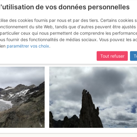
l'utilisation de vos données personnelles
ilise des cookies fournis par nous et par des tiers. Certains cookies 
onctionnement du site Web, tandis que d'autres peuvent être ajustés
particulier ceux qui nous permettent de comprendre les performanc
ous fournir des fonctionnalités de médias sociaux. Vous pouvez les a
Cinéastes : Traversée des arête
ien
paramétrer vos choix
.
Tout refuser
T