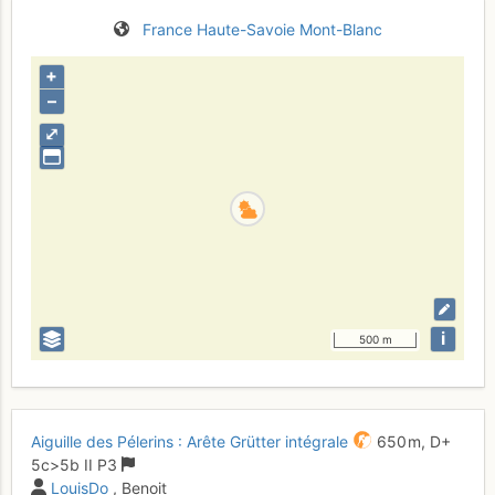
France
Haute-Savoie
Mont-Blanc
+
–
⤢
i
500 m
Aiguille des Pélerins : Arête Grütter intégrale
650 m,
D+
5c
>5b
II
P3
LouisDo
, Benoit