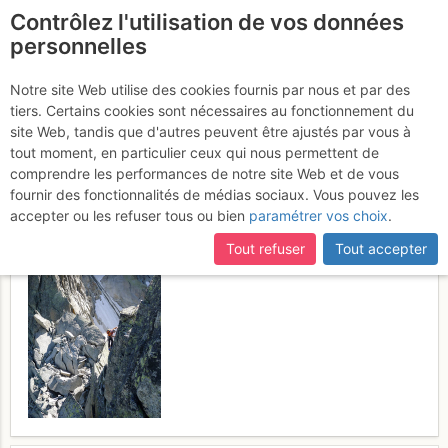
Contrôlez l'utilisation de vos données
fr
personnelles
Suite à une récente et importante mise à jour du site,
si
Aiguille des Pélerins :
certaines pages ne sont plus accessibles, manquantes ou
Notre site Web utilise des cookies fournis par nous et par des
incomplètes, déconnectez-vous puis reconnectez-vous à votre
tiers. Certains cookies sont nécessaires au fonctionnement du
Arête Grütter intégrale
compte sur le site.
site Web, tandis que d'autres peuvent être ajustés par vous à
tout moment, en particulier ceux qui nous permettent de
Samedi 29 juillet 2017
comprendre les performances de notre site Web et de vous
fournir des fonctionnalités de médias sociaux. Vous pouvez les
accepter ou les refuser tous ou bien
paramétrer vos choix
.
Tout refuser
Tout accepter