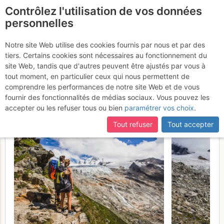
Contrôlez l'utilisation de vos données
fr
personnelles
Aiguille du Tour :
Notre site Web utilise des cookies fournis par nous et par des
tiers. Certains cookies sont nécessaires au fonctionnement du
Sommet S par l'Arête SW
site Web, tandis que d'autres peuvent être ajustés par vous à
de la Table de Roc
tout moment, en particulier ceux qui nous permettent de
Samedi 29
comprendre les performances de notre site Web et de vous
juillet 2017
fournir des fonctionnalités de médias sociaux. Vous pouvez les
accepter ou les refuser tous ou bien
paramétrer vos choix
.
Tout refuser
Tout accepter