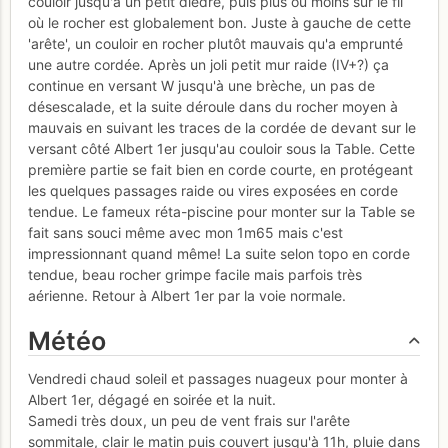
couloir jusqu'à un petit dièdre, puis plus ou moins sur le fil
où le rocher est globalement bon. Juste à gauche de cette
'arête', un couloir en rocher plutôt mauvais qu'a emprunté
une autre cordée. Après un joli petit mur raide (IV+?) ça
continue en versant W jusqu'à une brèche, un pas de
désescalade, et la suite déroule dans du rocher moyen à
mauvais en suivant les traces de la cordée de devant sur le
versant côté Albert 1er jusqu'au couloir sous la Table. Cette
première partie se fait bien en corde courte, en protégeant
les quelques passages raide ou vires exposées en corde
tendue. Le fameux réta-piscine pour monter sur la Table se
fait sans souci même avec mon 1m65 mais c'est
impressionnant quand même! La suite selon topo en corde
tendue, beau rocher grimpe facile mais parfois très
aérienne. Retour à Albert 1er par la voie normale.
Météo
Vendredi chaud soleil et passages nuageux pour monter à
Albert 1er, dégagé en soirée et la nuit.
Samedi très doux, un peu de vent frais sur l'arête
sommitale, clair le matin puis couvert jusqu'à 11h, pluie dans