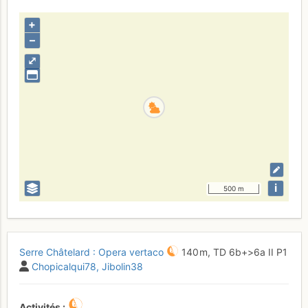
+
–
⤢
i
500 m
Serre Châtelard : Opera vertaco
140 m,
TD
6b+
>6a
II
P1
Chopicalqui78
Jibolin38
Activités