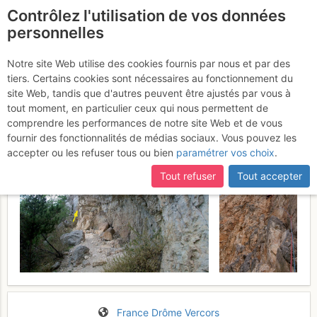
Contrôlez l'utilisation de vos données
fr
personnelles
Serre Châtelard : Opera
Notre site Web utilise des cookies fournis par nous et par des
tiers. Certains cookies sont nécessaires au fonctionnement du
vertaco
Samedi 29 juillet 2017
site Web, tandis que d'autres peuvent être ajustés par vous à
tout moment, en particulier ceux qui nous permettent de
comprendre les performances de notre site Web et de vous
fournir des fonctionnalités de médias sociaux. Vous pouvez les
accepter ou les refuser tous ou bien
paramétrer vos choix
.
Tout refuser
Tout accepter
France
Drôme
Vercors