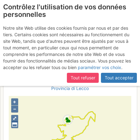
Contrôlez l'utilisation de vos données
fr
personnelles
Cornizzolo : salita da
Notre site Web utilise des cookies fournis par nous et par des
tiers. Certains cookies sont nécessaires au fonctionnement du
Eupilio e discesa a Cesana
site Web, tandis que d'autres peuvent être ajustés par vous à
via Cacciatori e Madonna
tout moment, en particulier ceux qui nous permettent de
comprendre les performances de notre site Web et de vous
della Neve.
Vendredi 28 juillet 2017
fournir des fonctionnalités de médias sociaux. Vous pouvez les
accepter ou les refuser tous ou bien
paramétrer vos choix
.
Tout refuser
Tout accepter
Italia
Alpi Lepontine Orientali
Provincia di Como
Provincia di Lecco
+
–
⤢