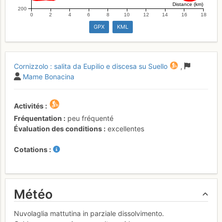
Distance (km)
200
0
2
4
6
8
10
12
14
16
18
GPX
KML
Cornizzolo : salita da Eupilio e discesa su Suello
,
Mame Bonacina
Activités
Fréquentation
peu fréquenté
Évaluation des conditions
excellentes
Cotations
Météo
Nuvolaglia mattutina in parziale dissolvimento.