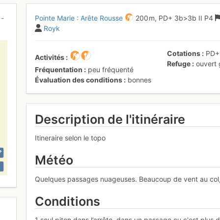
 -
Pointe Marie : Arête Rousse
200 m,
PD+
3b
>3b
II
P4
Royk
Cotations
PD
Activités
Refuge
ouvert
Fréquentation
peu fréquenté
Évaluation des conditions
bonnes
Description de l'itinéraire
Itineraire selon le topo
Météo
Quelques passages nuageuses. Beaucoup de vent au col, m
Conditions
1 seul piton dans l’arrête, dans un passage ou c'est plus d