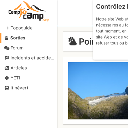
Contrôlez 
Notre site Web ut
nécessaires au f
Topoguide
tout moment, en 
site Web et de v
Sorties
Pointe Mari
refuser tous ou b
Forum
Incidents et accidents
Articles
YETI
Itinévert