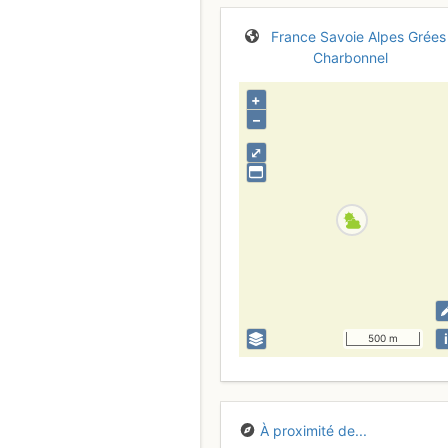
France
Savoie
Alpes Grées
Charbonnel
+
–
⤢
i
500 m
À proximité de...