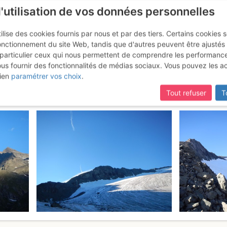
l'utilisation de vos données personnelles
ilise des cookies fournis par nous et par des tiers. Certains cookies 
onctionnement du site Web, tandis que d'autres peuvent être ajustés
particulier ceux qui nous permettent de comprendre les performanc
ous fournir des fonctionnalités de médias sociaux. Vous pouvez les a
e : Arête Rousse
27 - 28 juil. 2017
ien
paramétrer vos choix
.
Tout refuser
T