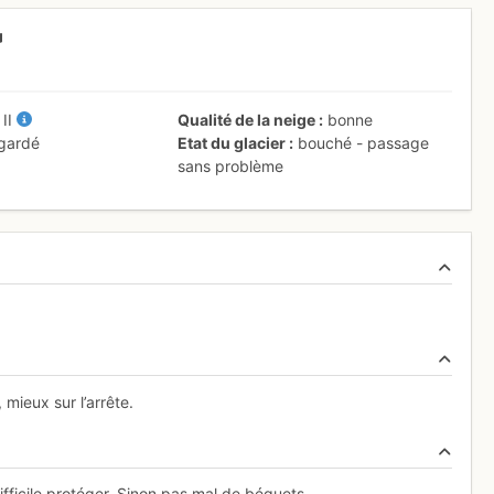
+
II
Qualité de la neige
bonne
 gardé
Etat du glacier
bouché - passage
sans problème
ieux sur l’arrête.
ifficile protéger. Sinon pas mal de béquets.