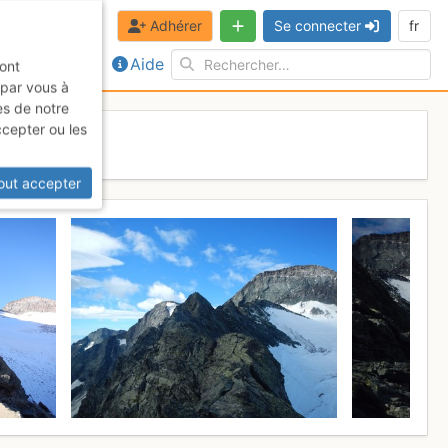
Adhérer
Se connecter
fr
Aide
sont
 par vous à
es de notre
ccepter ou les
out accepter