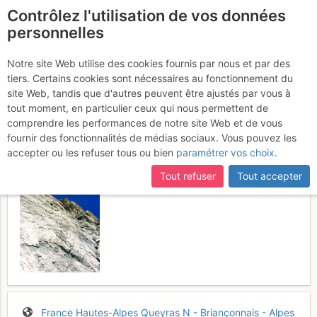
Contrôlez l'utilisation de vos données
fr
personnelles
Rocca Rossa : Rosita
Notre site Web utilise des cookies fournis par nous et par des
tiers. Certains cookies sont nécessaires au fonctionnement du
Vendredi 28 juillet 2017
site Web, tandis que d'autres peuvent être ajustés par vous à
tout moment, en particulier ceux qui nous permettent de
comprendre les performances de notre site Web et de vous
fournir des fonctionnalités de médias sociaux. Vous pouvez les
accepter ou les refuser tous ou bien
paramétrer vos choix
.
Tout refuser
Tout accepter
France
Hautes-Alpes
Queyras N - Briançonnais - Alpes