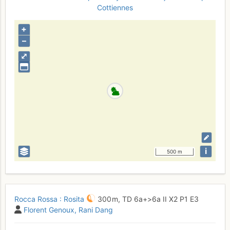
Cottiennes
+
–
⤢
i
500 m
Rocca Rossa : Rosita
300 m,
TD
6a+
>6a
II
X2
P1
E3
Florent Genoux
Rani Dang