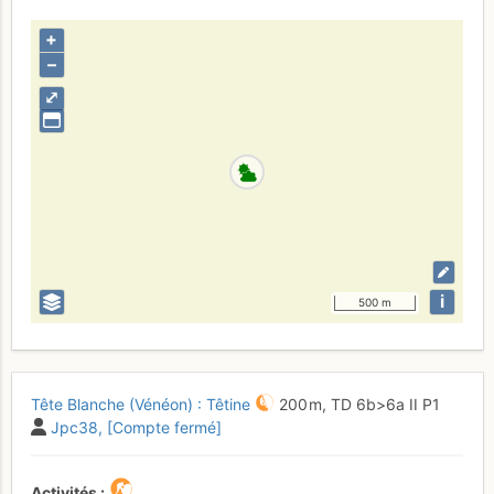
+
–
⤢
i
500 m
Tête Blanche (Vénéon) : Têtine
200 m,
TD
6b
>6a
II
P1
Jpc38
[Compte fermé]
Activités