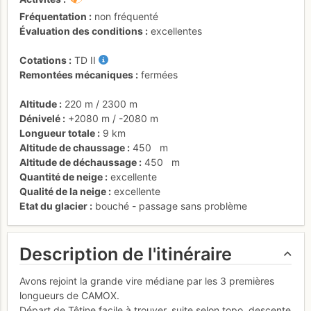
Fréquentation
non fréquenté
Évaluation des conditions
excellentes
Cotations
TD
II
Remontées mécaniques
fermées
Altitude
220 m
/
2300 m
Dénivelé
+2080 m
/
-2080 m
Longueur totale
9 km
Altitude de chaussage
450
m
Altitude de déchaussage
450
m
Quantité de neige
excellente
Qualité de la neige
excellente
Etat du glacier
bouché - passage sans problème
Description de l'itinéraire
Avons rejoint la grande vire médiane par les 3 premières
longueurs de CAMOX.
Départ de Têtine facile à trouver, suite selon topo, descente