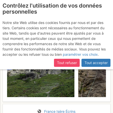
Contrôlez l'utilisation de vos données
fr
personnelles
Suite à une récente et importante mise à jour du site,
si
Tête Blanche : Têtine
certaines pages ne sont plus accessibles, manquantes ou
Notre site Web utilise des cookies fournis par nous et par des
incomplètes, déconnectez-vous puis reconnectez-vous à votre
tiers. Certains cookies sont nécessaires au fonctionnement du
Jeudi 27 juillet 2017
compte sur le site.
site Web, tandis que d'autres peuvent être ajustés par vous à
tout moment, en particulier ceux qui nous permettent de
comprendre les performances de notre site Web et de vous
fournir des fonctionnalités de médias sociaux. Vous pouvez les
accepter ou les refuser tous ou bien
paramétrer vos choix
.
Tout refuser
Tout accepter
France
Isère
Écrins