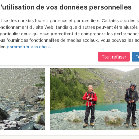
l'utilisation de vos données personnelles
ilise des cookies fournis par nous et par des tiers. Certains cookies 
onctionnement du site Web, tandis que d'autres peuvent être ajustés
particulier ceux qui nous permettent de comprendre les performanc
ous fournir des fonctionnalités de médias sociaux. Vous pouvez les a
 : Versant SW
Jeudi 27 juillet 2017
ien
paramétrer vos choix
.
Tout refuser
T