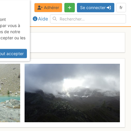
Adhérer
Se connecter
fr
Aide
sont
 par vous à
es de notre
ccepter ou les
out accepter