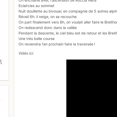
On enchaîne avec l'ascension de Roccia Nera
Eclaircies au sommet
Nuit douillette au bivouac en compagnie de 5 autres alpin
Réveil 6h: il neige, on se recouche
On part finalement vers 8h, on voulait aller faire le Breit
On redescend donc dans la vallée
Pendant la descente, le ciel bleu est de retour et les Brei
Une très belle course
On reviendra l'an prochain faire la traversée !
Vidéo ici:
m)