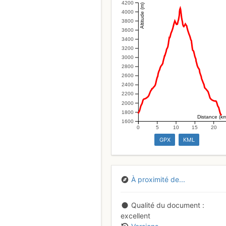
4200
Altitude (m)
4000
3800
3600
3400
3200
3000
2800
2600
2400
2200
2000
1800
Distance (k
1600
0
5
10
15
20
GPX
KML
À proximité de...
Qualité du document
excellent