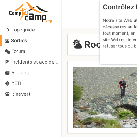
Contrôlez 
Notre site Web ut
nécessaires au f
Topoguide
tout moment, en 
site Web et de v
Sorties
Roccia Nera
refuser tous ou b
Forum
Incidents et accidents
Articles
YETI
Itinévert