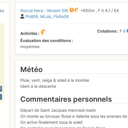
nes
Roccia Nera : Versant SW
+650 m
,
F
II
4.1
/
E4
Phill06
MLoïc
Floflo06
Cotations
F
II
Activités
Évaluation des conditions
moyennes
Météo
Pluie, vent, neige & soleil à la montée
Idem à la descente
Commentaires personnels
Départ de Saint Jacques mercredi matin
On monte au bivouac Rossi e Valente sous les averses de p
On arrive finalement sous le soleil