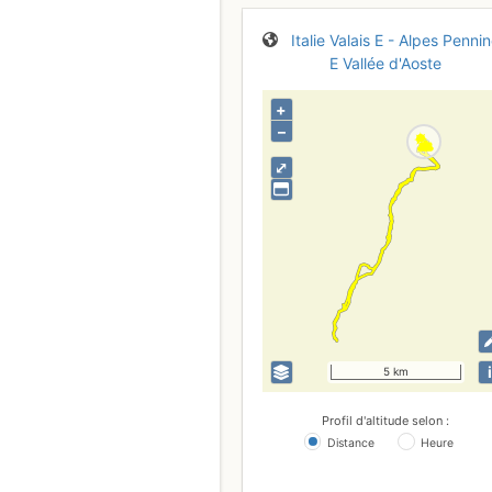
Italie
Valais E - Alpes Penni
E
Vallée d'Aoste
+
–
⤢
i
5 km
Profil d'altitude selon :
Distance
Heure