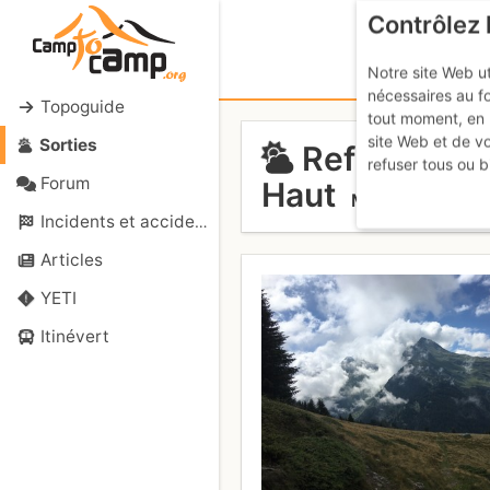
Contrôlez 
Notre site Web ut
nécessaires au f
Topoguide
tout moment, en 
site Web et de v
Sorties
Refuge du P
refuser tous ou b
Forum
Haut
Mercredi 26 juill
Incidents et accidents
Articles
YETI
Itinévert