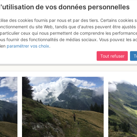
l'utilisation de vos données personnelles
ilise des cookies fournis par nous et par des tiers. Certains cookies 
onctionnement du site Web, tandis que d'autres peuvent être ajustés
particulier ceux qui nous permettent de comprendre les performanc
ous fournir des fonctionnalités de médias sociaux. Vous pouvez les a
lan des Gouilles : depuis Bell
ien
paramétrer vos choix
.
et 2017
Tout refuser
T