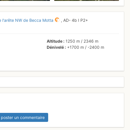
de l'arête NW de Becca Motta
,
AD-
4b
I
P2+
Altitude
1250 m
/
2346 m
Dénivelé
+1700 m
/
-2400 m
 poster un commentaire