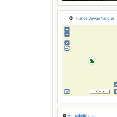
France
Savoie
Vanoise
+
–
⤢
i
500 m
À proximité de...