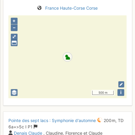
France
Haute-Corse
Corse
+
–
⤢
i
500 m
Pointe des sept lacs : Symphonie d'automne
200 m,
TD
6a+
>5c
I
P1
Denais Claude
, Claudine, Florence et Claude