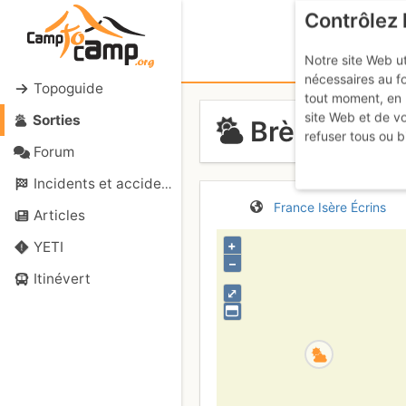
Contrôlez 
Notre site Web ut
nécessaires au f
Topoguide
tout moment, en 
site Web et de v
Sorties
Brèche des 
refuser tous ou b
Forum
Incidents et accidents
France
Isère
Écrins
Articles
+
YETI
–
Itinévert
⤢