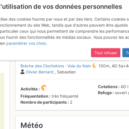
l'utilisation de vos données personnelles
ilise des cookies fournis par nous et par des tiers. Certains cookies 
onctionnement du site Web, tandis que d'autres peuvent être ajustés
particulier ceux qui nous permettent de comprendre les performanc
ous fournir des fonctionnalités de médias sociaux. Vous pouvez les a
Clochetons : Voie du Nain
Samedi 22
ien
paramétrer vos choix
.
Tout refuser
T
Brèche des Clochetons : Voie du Nain
150 m,
AD
5a
>
Olivier Bernard
, Sebastien
Cotations
AD
Activités
Refuge
ouvert
Fréquentation
très fréquenté
Nombre de participants
2
Météo