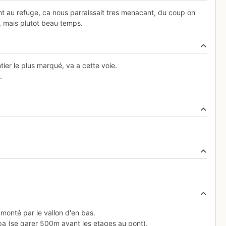
t au refuge, ca nous parraissait tres menacant, du coup on
e, mais plutot beau temps.
tier le plus marqué, va a cette voie.
.
t monté par le vallon d'en bas.
mpa (se garer 500m avant les etages au pont).