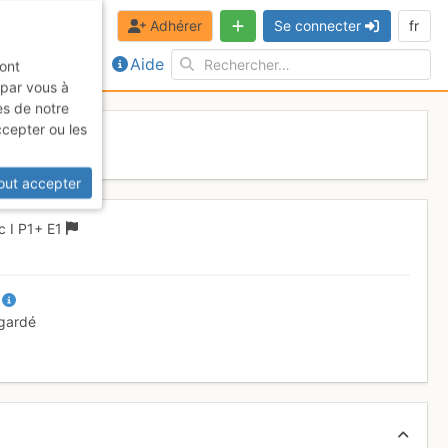
Adhérer
Se connecter
fr
Aide
sont
 par vous à
es de notre
ccepter ou les
 juillet 2017
out accepter
4c
I
P1+
E1
I
 gardé