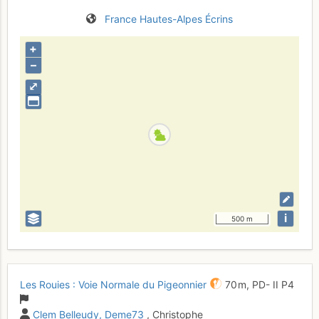
France
Hautes-Alpes
Écrins
+
–
⤢
i
500 m
Les Rouies : Voie Normale du Pigeonnier
70 m,
PD-
II
P4
Clem Belleudy
Deme73
, Christophe