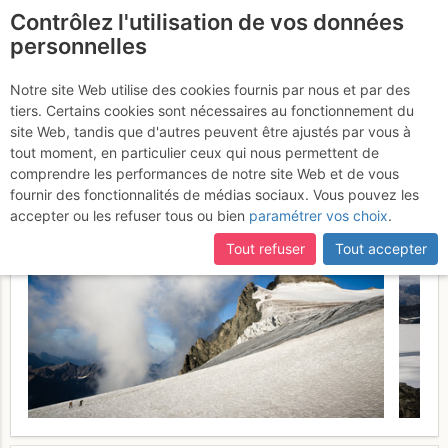
Contrôlez l'utilisation de vos données
fr
personnelles
Suite à une récente et importante mise à jour du site,
si
Les Rouies : Voie
certaines pages ne sont plus accessibles, manquantes ou
Notre site Web utilise des cookies fournis par nous et par des
incomplètes, déconnectez-vous puis reconnectez-vous à votre
tiers. Certains cookies sont nécessaires au fonctionnement du
Normale du Pigeonnier
compte sur le site.
site Web, tandis que d'autres peuvent être ajustés par vous à
tout moment, en particulier ceux qui nous permettent de
Dimanche 23 juillet 2017
comprendre les performances de notre site Web et de vous
fournir des fonctionnalités de médias sociaux. Vous pouvez les
accepter ou les refuser tous ou bien
paramétrer vos choix
.
Tout refuser
Tout accepter