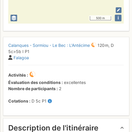
i
500 m
Calanques - Sormiou - Le Bec : L'Antécime
120 m,
D
5c
>5b
I
P1
Falagoa
Activités
Évaluation des conditions
excellentes
Nombre de participants
2
Cotations
D
5c
P1
Description de l'itinéraire