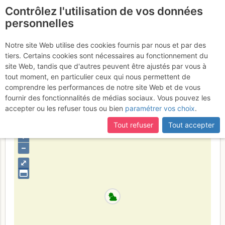
Contrôlez l'utilisation de vos données
fr
personnelles
Calanque de Sormiou -
Notre site Web utilise des cookies fournis par nous et par des
tiers. Certains cookies sont nécessaires au fonctionnement du
Le Bec : L'Antécime
Vendredi 30
site Web, tandis que d'autres peuvent être ajustés par vous à
tout moment, en particulier ceux qui nous permettent de
juin 2017
comprendre les performances de notre site Web et de vous
fournir des fonctionnalités de médias sociaux. Vous pouvez les
accepter ou les refuser tous ou bien
paramétrer vos choix
.
Provence
Calanques
Tout refuser
Tout accepter
+
–
⤢