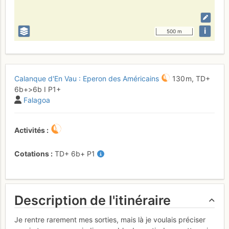
i
500 m
Calanque d'En Vau : Eperon des Américains
130 m,
TD+
6b+
>6b
I
P1+
Falagoa
Activités
Cotations
TD+
6b+
P1
Description de l'itinéraire
Je rentre rarement mes sorties, mais là je voulais préciser