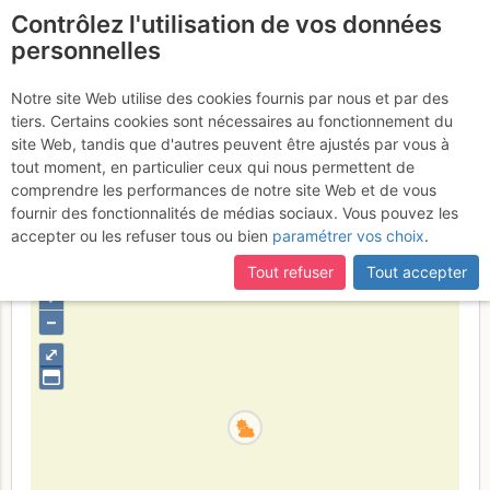
Contrôlez l'utilisation de vos données
fr
personnelles
Suite à une récente et importante mise à jour du site,
si
Calanque d'En Vau :
certaines pages ne sont plus accessibles, manquantes ou
Notre site Web utilise des cookies fournis par nous et par des
incomplètes, déconnectez-vous puis reconnectez-vous à votre
tiers. Certains cookies sont nécessaires au fonctionnement du
Eperon des Américains
compte sur le site.
site Web, tandis que d'autres peuvent être ajustés par vous à
tout moment, en particulier ceux qui nous permettent de
Samedi 22 juillet 2017
comprendre les performances de notre site Web et de vous
fournir des fonctionnalités de médias sociaux. Vous pouvez les
accepter ou les refuser tous ou bien
paramétrer vos choix
.
France
Bouches-du-Rhône
Provence
Calanques
Tout refuser
Tout accepter
+
–
⤢