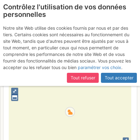
Contrôlez l'utilisation de vos données
fr
personnelles
Mont Blanc : Arête des
Notre site Web utilise des cookies fournis par nous et par des
tiers. Certains cookies sont nécessaires au fonctionnement du
Bosses
Dimanche 23 juillet 2017
site Web, tandis que d'autres peuvent être ajustés par vous à
tout moment, en particulier ceux qui nous permettent de
comprendre les performances de notre site Web et de vous
fournir des fonctionnalités de médias sociaux. Vous pouvez les
France
Haute-Savoie
Mont-Blanc
accepter ou les refuser tous ou bien
paramétrer vos choix
.
+
Tout refuser
Tout accepter
–
⤢