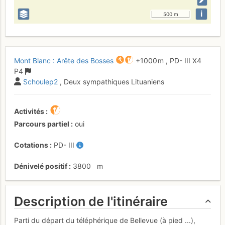
i
500 m
Mont Blanc : Arête des Bosses
+1000 m
,
PD-
III
X4
P4
Schoulep2
, Deux sympathiques Lituaniens
Activités
Parcours partiel
oui
Cotations
PD-
III
Dénivelé positif
3800
m
Description de l'itinéraire
Parti du départ du téléphérique de Bellevue (à pied ...),