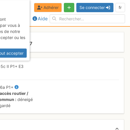
Adhérer
Se connecter
fr
Aide
sont
 par vous à
es de notre
ccepter ou les
 18 juillet 2017
out accepter
>5c
II
P1+
E3
-
6a
P1+
accès routier /
 commun
déneigé
 gardé