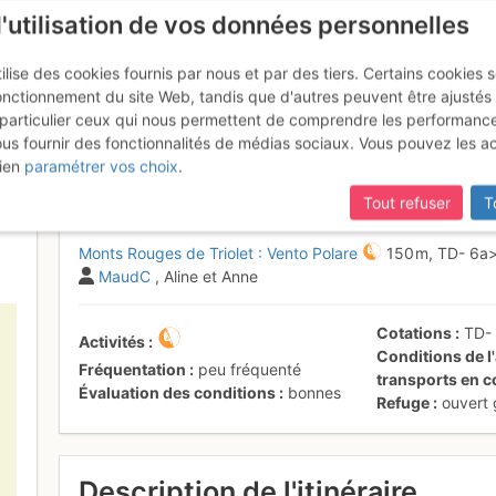
l'utilisation de vos données personnelles
ilise des cookies fournis par nous et par des tiers. Certains cookies 
onctionnement du site Web, tandis que d'autres peuvent être ajustés
particulier ceux qui nous permettent de comprendre les performanc
ous fournir des fonctionnalités de médias sociaux. Vous pouvez les a
s de Triolet : Vento Polaire
Mardi
ien
paramétrer vos choix
.
Tout refuser
T
Monts Rouges de Triolet : Vento Polare
150 m,
TD-
6a
MaudC
, Aline et Anne
Cotations
TD
Activités
Conditions de l'
Fréquentation
peu fréquenté
transports en
Évaluation des conditions
bonnes
Refuge
ouvert
Description de l'itinéraire