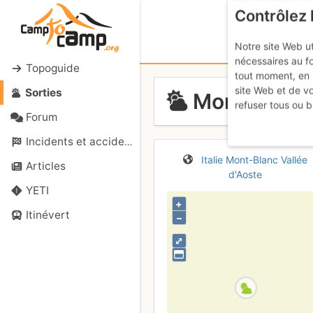
Contrôlez 
Notre site Web ut
nécessaires au f
Topoguide
tout moment, en 
site Web et de v
Sorties
Monts Rouge
refuser tous ou b
Forum
Incidents et accidents
Italie
Mont-Blanc
Vallée
Articles
d'Aoste
YETI
+
Itinévert
–
⤢