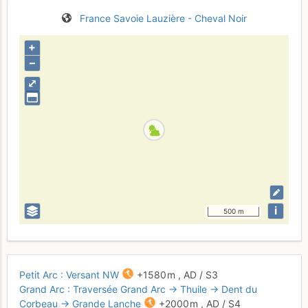
France
Savoie
Lauzière - Cheval Noir
+
–
⤢
i
500 m
Petit Arc : Versant NW
+1580 m
,
AD
/ S3
Grand Arc : Traversée Grand Arc → Thuile → Dent du
Corbeau → Grande Lanche
+2000 m
,
AD
/ S4