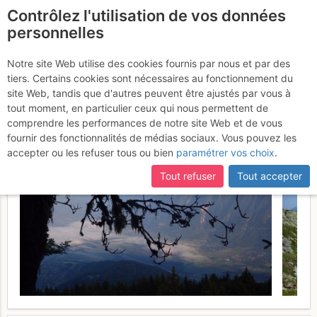
Contrôlez l'utilisation de vos données
fr
personnelles
Suite à une récente et importante mise à jour du site,
si
Chaînon du Grand Arc :
certaines pages ne sont plus accessibles, manquantes ou
Notre site Web utilise des cookies fournis par nous et par des
incomplètes, déconnectez-vous puis reconnectez-vous à votre
tiers. Certains cookies sont nécessaires au fonctionnement du
traversée intégrale d'W en
compte sur le site.
site Web, tandis que d'autres peuvent être ajustés par vous à
E
tout moment, en particulier ceux qui nous permettent de
Vendredi 21 juillet 2017
comprendre les performances de notre site Web et de vous
fournir des fonctionnalités de médias sociaux. Vous pouvez les
accepter ou les refuser tous ou bien
paramétrer vos choix
.
Tout refuser
Tout accepter