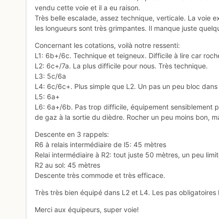
vendu cette voie et il a eu raison.
Très belle escalade, assez technique, verticale. La voie exp
les longueurs sont très grimpantes. Il manque juste quelq
Concernant les cotations, voilà notre ressenti:
L1: 6b+/6c. Technique et teigneux. Difficile à lire car roch
L2: 6c+/7a. La plus difficile pour nous. Très technique.
L3: 5c/6a
L4: 6c/6c+. Plus simple que L2. Un pas un peu bloc dans 
L5: 6a+
L6: 6a+/6b. Pas trop difficile, équipement sensiblement 
de gaz à la sortie du dièdre. Rocher un peu moins bon, ma
Descente en 3 rappels:
R6 à relais intermédiaire de l5: 45 mètres
Relai intermédiaire à R2: tout juste 50 mètres, un peu limi
R2 au sol: 45 mètres
Descente très commode et très efficace.
Très très bien équipé dans L2 et L4. Les pas obligatoires le
Merci aux équipeurs, super voie!