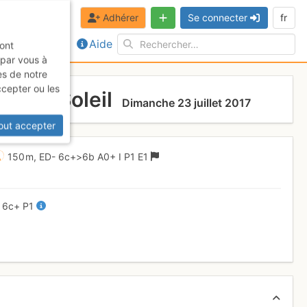
Adhérer
Se connecter
fr
Aide
sont
 par vous à
es de notre
ccepter ou les
ux du Soleil
Dimanche 23 juillet 2017
out accepter
150 m,
ED-
6c+
>6b
A0+
I
P1
E1
+
6c+
P1