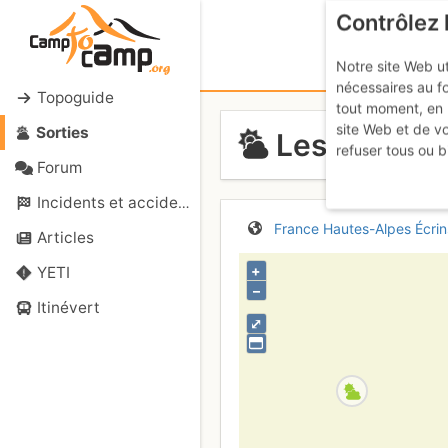
Contrôlez 
Notre site Web ut
nécessaires au f
Topoguide
tout moment, en 
site Web et de v
Sorties
Les Parias :
refuser tous ou b
Forum
Incidents et accidents
France
Hautes-Alpes
Écrin
Articles
+
YETI
–
Itinévert
⤢