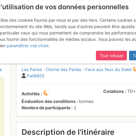
l'utilisation de vos données personnelles
ilise des cookies fournis par nous et par des tiers. Certains cookies 
onctionnement du site Web, tandis que d'autres peuvent être ajustés
particulier ceux qui nous permettent de comprendre les performanc
ous fournir des fonctionnalités de médias sociaux. Vous pouvez les a
 Cloche des Parias - Face aux fe
ien
paramétrer vos choix
.
Tout refuser
T
s
Les Parias : Cloche des Parias - Face aux feux du Soleil
Pat8805
Cotations
TD
Activités
Évaluation des conditions
bonnes
Nombre de participants
2
Description de l'itinéraire