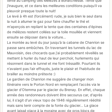
tente au camping des Mélèzes à Bonatchiesse. Tente que
j'inaugure, et ce dans les meilleures conditions puisqu'il va
pleuvoir presque toute la nuit!
Le levé à 4h est (forcément) rude, je suis bien le seul dans
la nuit à allumer le gaz pour faire chauffer le thé et
m'aperçois en repliant la tente que des centaines d'épines
de mélèzes restent collées sur la toile mouillée et viennent
ensuite se déposer dans la voiture...
La montée au levé du jour jusqu'à la cabane de Chanrion se
passe sans embûches. En traversant les tunnels du lac de
Mauvoisin, des chocards que j'ai probablement réveillés se
mettent à hurler du haut de leur perchoir, hurlements qui
résonnent dans le tunnel et me font tréssaillir. Pourtant ils
n'avaient pas l'air effrayés, juste le plaisir et l'habitude de
brailler au moindre prétexte :)
Le gardien de Chanrion me suggère de changer mon
itinéraire vers le Porton Nord en remplaçant l'accès via le
glacier d'Otemma par le glacier du Brenay. En effet, chaque
année des randonneurs doivent être secourus car, d'après
lui, il s'agit d'un vieux topo de 1946 régulièrement réédité
mais sans tenir compte de la fonte du glacier... La glace
ayant laissé place à la moraine avec de gros blocs de