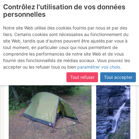
Contrôlez l'utilisation de vos données
fr
personnelles
Suite à une récente et importante mise à jour du site,
si
Les Portons depuis
certaines pages ne sont plus accessibles, manquantes ou
Notre site Web utilise des cookies fournis par nous et par des
incomplètes, déconnectez-vous puis reconnectez-vous à votre
tiers. Certains cookies sont nécessaires au fonctionnement du
Mauvoisin : moraine,
compte sur le site.
site Web, tandis que d'autres peuvent être ajustés par vous à
glacier, éboulis!
tout moment, en particulier ceux qui nous permettent de
Dimanche 23 juillet
comprendre les performances de notre site Web et de vous
2017
fournir des fonctionnalités de médias sociaux. Vous pouvez les
accepter ou les refuser tous ou bien
paramétrer vos choix
.
Tout refuser
Tout accepter