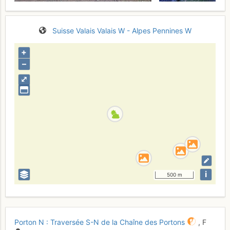
Suisse
Valais
Valais W - Alpes Pennines W
+
–
⤢
i
500 m
Porton N : Traversée S-N de la Chaîne des Portons
,
F