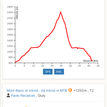
2600
Altitude (m)
2400
2200
2000
1800
1600
1400
1200
1000
800
Distance (km)
600
0
5
10
15
20
25
30
35
40
45
GPX
KML
Mont Blanc di Introd : da Introd in MTB
+1350 m
,
T2
Paolo Recalcati
, Giuly