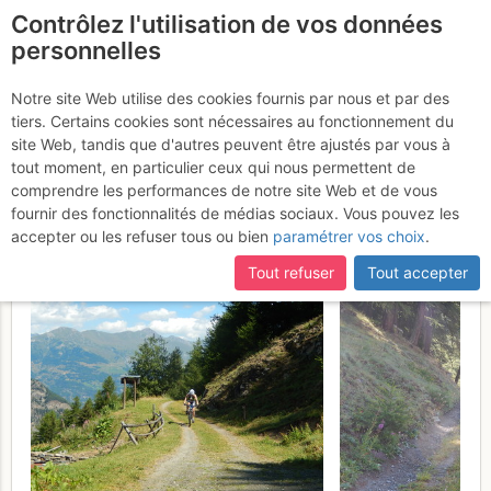
Contrôlez l'utilisation de vos données
fr
personnelles
Mont Paillasse : anello
Notre site Web utilise des cookies fournis par nous et par des
tiers. Certains cookies sont nécessaires au fonctionnement du
Val di Rhemes-
site Web, tandis que d'autres peuvent être ajustés par vous à
Valsavarenche da
tout moment, en particulier ceux qui nous permettent de
comprendre les performances de notre site Web et de vous
Villeneuve
Samedi 22 juillet 2017
fournir des fonctionnalités de médias sociaux. Vous pouvez les
accepter ou les refuser tous ou bien
paramétrer vos choix
.
Tout refuser
Tout accepter