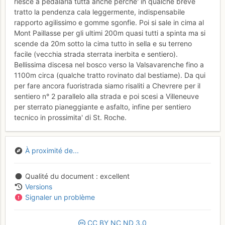
riesce a pedalarla tutta anche perche' in qualche breve
tratto la pendenza cala leggermente, indispensabile
rapporto agilissimo e gomme sgonfie. Poi si sale in cima al
Mont Paillasse per gli ultimi 200m quasi tutti a spinta ma si
scende da 20m sotto la cima tutto in sella e su terreno
facile (vecchia strada sterrata inerbita e sentiero).
Bellissima discesa nel bosco verso la Valsavarenche fino a
1100m circa (qualche tratto rovinato dal bestiame). Da qui
per fare ancora fuoristrada siamo risaliti a Chevrere per il
sentiero n° 2 parallelo alla strada e poi scesi a Villeneuve
per sterrato pianeggiante e asfalto, infine per sentiero
tecnico in prossimita' di St. Roche.
À proximité de...
Qualité du document
excellent
Versions
Signaler un problème
CC
BY
NC
ND
3.0