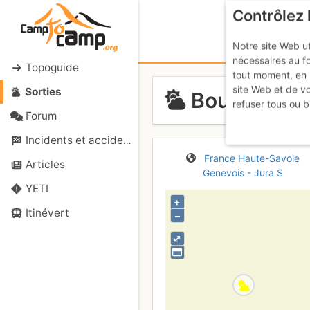
Contrôlez 
Notre site Web ut
nécessaires au f
Topoguide
tout moment, en 
site Web et de v
Sorties
Boucle auto
refuser tous ou b
Forum
Incidents et accidents
France
Haute-Savoie
Articles
Genevois - Jura S
YETI
+
Itinévert
–
⤢