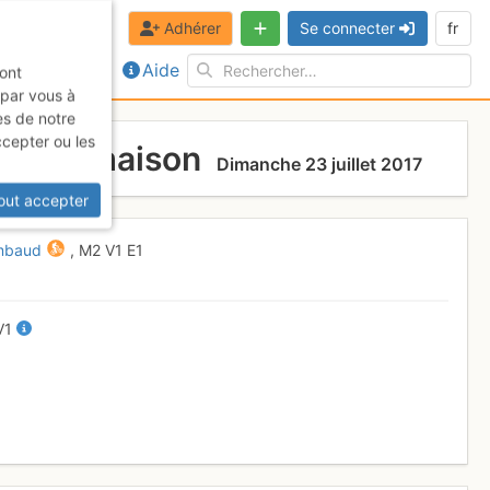
Adhérer
Se connecter
fr
Aide
sont
 par vous à
es de notre
ccepter ou les
uis la maison
Dimanche 23 juillet 2017
out accepter
ambaud
,
M2
V1
E1
V1