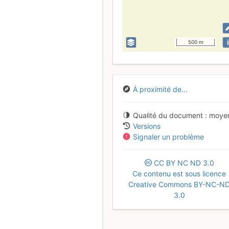
i
500 m
À proximité de...
Qualité du document
moye
Versions
Signaler un problème
CC
BY
NC
ND
3.0
Ce contenu est sous licence
Creative Commons BY-NC-N
3.0