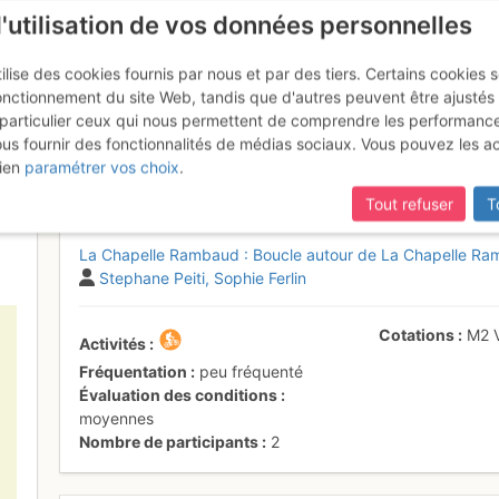
l'utilisation de vos données personnelles
ilise des cookies fournis par nous et par des tiers. Certains cookies 
onctionnement du site Web, tandis que d'autres peuvent être ajustés
particulier ceux qui nous permettent de comprendre les performanc
ous fournir des fonctionnalités de médias sociaux. Vous pouvez les a
ur de La Chapelle rambaud dep
ien
paramétrer vos choix
.
Tout refuser
T
La Chapelle Rambaud : Boucle autour de La Chapelle R
Stephane Peiti
Sophie Ferlin
Cotations
M2
Activités
Fréquentation
peu fréquenté
Évaluation des conditions
moyennes
Nombre de participants
2