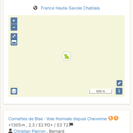
France
Haute-Savoie
Chablais
+
–
⤢
i
500 m
Cornettes de Bise : Voie Normale depuis Chevenne
+1305 m
,
2.3
/
E2
PD+
/ S3
T2
Christian Pierron
, Bernard