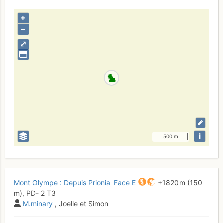
+
–
⤢
i
500 m
Mont Olympe : Depuis Prionia, Face E
+1820 m
(150
m),
PD-
2
T3
M.minary
, Joelle et Simon