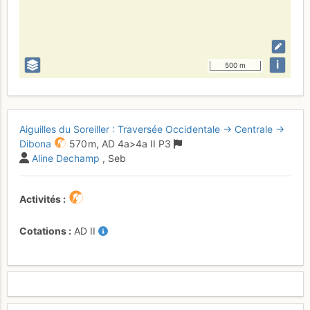
i
500 m
Aiguilles du Soreiller : Traversée Occidentale → Centrale →
Dibona
570 m,
AD
4a
>4a
II
P3
Aline Dechamp
, Seb
Activités
Cotations
AD
II