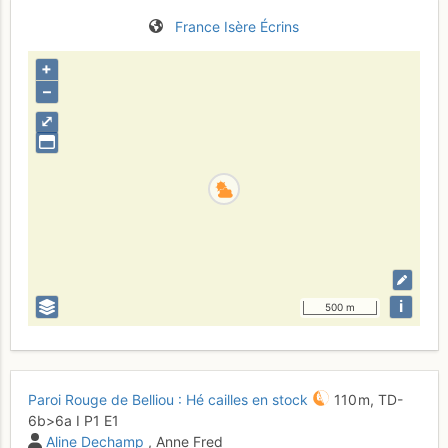
France
Isère
Écrins
+
–
⤢
i
500 m
Paroi Rouge de Belliou : Hé cailles en stock
110 m,
TD-
6b
>6a
I
P1
E1
Aline Dechamp
, Anne Fred