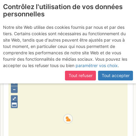
Contrôlez l'utilisation de vos données
fr
personnelles
Arêtes du Sapey : Le
Notre site Web utilise des cookies fournis par nous et par des
tiers. Certains cookies sont nécessaires au fonctionnement du
bûcheron et le bâtisseur de
site Web, tandis que d'autres peuvent être ajustés par vous à
cairns
tout moment, en particulier ceux qui nous permettent de
Jeudi 25 mai 2006
comprendre les performances de notre site Web et de vous
fournir des fonctionnalités de médias sociaux. Vous pouvez les
accepter ou les refuser tous ou bien
paramétrer vos choix
.
France
Haute-Savoie
Bornes - Aravis
Tout refuser
Tout accepter
+
–
⤢