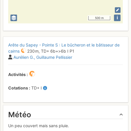
i
500 m
Arête du Sapey - Pointe S : Le bûcheron et le bâtisseur de
cairns
230 m,
TD+
6b+
>6b
I
P1
Aurélien G.
Guillaume Pellissier
Activités
Cotations
TD+
I
Météo
Un peu couvert mais sans pluie.