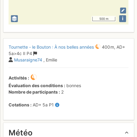
i
500 m
Tournette - le Bouton : À nos belles années
400 m,
AD+
5a
>4c
II
P4
Musaraigne74
, Emilie
Activités
Évaluation des conditions
bonnes
Nombre de participants
2
Cotations
AD+
5a
P1
Météo