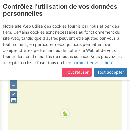
Contrôlez l'utilisation de vos données
fr
personnelles
Tournette - le Bouton : À
Notre site Web utilise des cookies fournis par nous et par des
tiers. Certains cookies sont nécessaires au fonctionnement du
nos belles années
Mercredi 19
site Web, tandis que d'autres peuvent être ajustés par vous à
tout moment, en particulier ceux qui nous permettent de
juillet 2017
comprendre les performances de notre site Web et de vous
fournir des fonctionnalités de médias sociaux. Vous pouvez les
accepter ou les refuser tous ou bien
paramétrer vos choix
.
France
Haute-Savoie
Bornes - Aravis
Tout refuser
Tout accepter
+
–
⤢