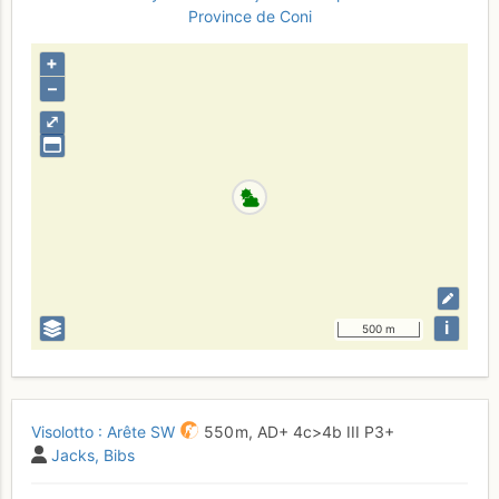
Province de Coni
+
–
⤢
i
500 m
Visolotto : Arête SW
550 m,
AD+
4c
>4b
III
P3+
Jacks
Bibs