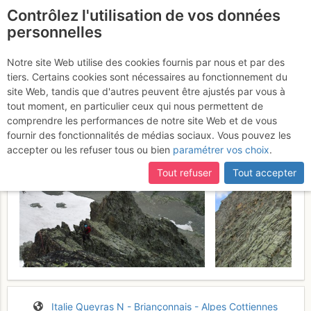
Contrôlez l'utilisation de vos données
fr
personnelles
Suite à une récente et importante mise à jour du site,
si
Visolotto : Arête SW
certaines pages ne sont plus accessibles, manquantes ou
Notre site Web utilise des cookies fournis par nous et par des
incomplètes, déconnectez-vous puis reconnectez-vous à votre
tiers. Certains cookies sont nécessaires au fonctionnement du
Mercredi 12 juillet 2017
compte sur le site.
site Web, tandis que d'autres peuvent être ajustés par vous à
tout moment, en particulier ceux qui nous permettent de
comprendre les performances de notre site Web et de vous
fournir des fonctionnalités de médias sociaux. Vous pouvez les
accepter ou les refuser tous ou bien
paramétrer vos choix
.
Tout refuser
Tout accepter
Italie
Queyras N - Briançonnais - Alpes Cottiennes