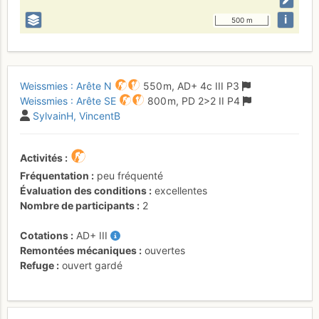
i
500 m
Weissmies : Arête N
550 m,
AD+
4c
III
P3
Weissmies : Arête SE
800 m,
PD
2
>2
II
P4
SylvainH
VincentB
Activités
Fréquentation
peu fréquenté
Évaluation des conditions
excellentes
Nombre de participants
2
Cotations
AD+
III
Remontées mécaniques
ouvertes
Refuge
ouvert gardé