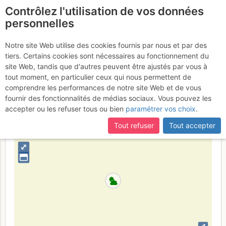
Contrôlez l'utilisation de vos données
fr
personnelles
Suite à une récente et importante mise à jour du site,
si
Weissmies : Arête N
certaines pages ne sont plus accessibles, manquantes ou
Notre site Web utilise des cookies fournis par nous et par des
incomplètes, déconnectez-vous puis reconnectez-vous à votre
tiers. Certains cookies sont nécessaires au fonctionnement du
Dimanche 16 juillet 2017
compte sur le site.
site Web, tandis que d'autres peuvent être ajustés par vous à
tout moment, en particulier ceux qui nous permettent de
comprendre les performances de notre site Web et de vous
fournir des fonctionnalités de médias sociaux. Vous pouvez les
Suisse
Valais
Valais E - Alpes Pennines E
accepter ou les refuser tous ou bien
paramétrer vos choix
.
+
Tout refuser
Tout accepter
–
⤢