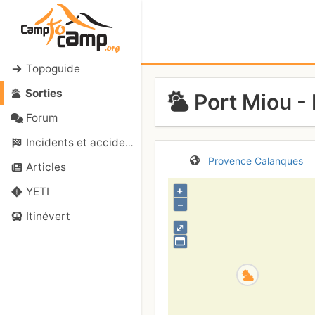
Topoguide
Sorties
Port Miou - 
Forum
Incidents et accidents
Provence
Calanques
Articles
+
YETI
–
Itinévert
⤢