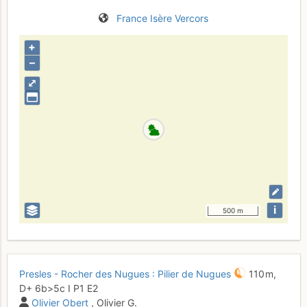
France
Isère
Vercors
+
–
⤢
i
500 m
Presles - Rocher des Nugues : Pilier de Nugues
110 m,
D+
6b
>5c
I
P1
E2
Olivier Obert
, Olivier G.