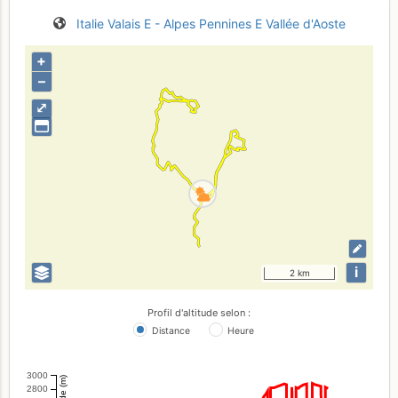
Italie
Valais E - Alpes Pennines E
Vallée d'Aoste
+
–
⤢
i
2 km
Profil d'altitude selon :
Distance
Heure
3000
Altitude (m)
2800