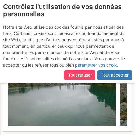
Contrôlez l'utilisation de vos données
fr
personnelles
Suite à une récente et importante mise à jour du site,
si
Grand lac de Tzére : Via
certaines pages ne sont plus accessibles, manquantes ou
Notre site Web utilise des cookies fournis par nous et par des
incomplètes, déconnectez-vous puis reconnectez-vous à votre
tiers. Certains cookies sont nécessaires au fonctionnement du
le lac Bleu de Verra et
compte sur le site.
site Web, tandis que d'autres peuvent être ajustés par vous à
Varda
tout moment, en particulier ceux qui nous permettent de
Lundi 17 juillet 2017
comprendre les performances de notre site Web et de vous
fournir des fonctionnalités de médias sociaux. Vous pouvez les
accepter ou les refuser tous ou bien
paramétrer vos choix
.
Tout refuser
Tout accepter