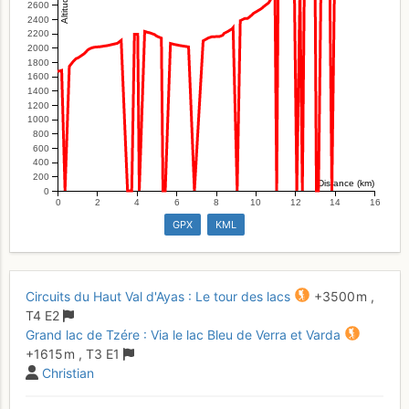
2600
2400
2200
2000
1800
1600
1400
1200
1000
800
600
400
200
Distance (km)
0
0
2
4
6
8
10
12
14
16
GPX
KML
Circuits du Haut Val d'Ayas : Le tour des lacs
+3500 m
,
T4
E2
Grand lac de Tzére : Via le lac Bleu de Verra et Varda
+1615 m
,
T3
E1
Christian