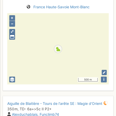
France
Haute-Savoie
Mont-Blanc
+
–
⤢
i
500 m
Aiguille de Blaitière - Tours de l'arête SE : Magie d'Orient
350 m,
TD-
6a+
>5c
II
P2+
Alexduchablais
Funclimb74