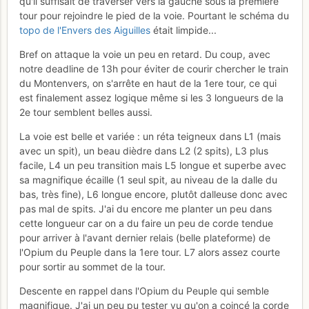
qu'il suffisait de traverser vers la gauche sous la première
tour pour rejoindre le pied de la voie. Pourtant le schéma du
topo de l'Envers des Aiguilles
était limpide...
Bref on attaque la voie un peu en retard. Du coup, avec
notre deadline de 13h pour éviter de courir chercher le train
du Montenvers, on s'arrête en haut de la 1ere tour, ce qui
est finalement assez logique même si les 3 longueurs de la
2e tour semblent belles aussi.
La voie est belle et variée : un réta teigneux dans L1 (mais
avec un spit), un beau dièdre dans L2 (2 spits), L3 plus
facile, L4 un peu transition mais L5 longue et superbe avec
sa magnifique écaille (1 seul spit, au niveau de la dalle du
bas, très fine), L6 longue encore, plutôt dalleuse donc avec
pas mal de spits. J'ai du encore me planter un peu dans
cette longueur car on a du faire un peu de corde tendue
pour arriver à l'avant dernier relais (belle plateforme) de
l'Opium du Peuple dans la 1ere tour. L7 alors assez courte
pour sortir au sommet de la tour.
Descente en rappel dans l'Opium du Peuple qui semble
magnifique. J'ai un peu pu tester vu qu'on a coincé la corde