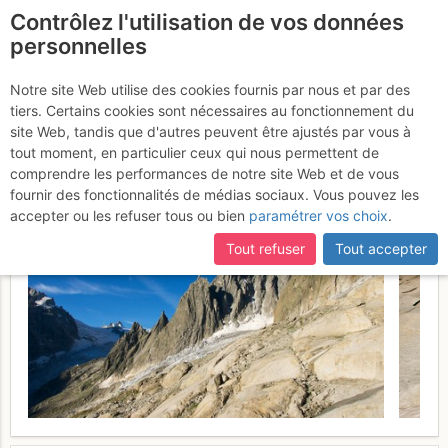
Contrôlez l'utilisation de vos données
fr
personnelles
Aiguille de Blaitière -
Notre site Web utilise des cookies fournis par nous et par des
tiers. Certains cookies sont nécessaires au fonctionnement du
Tours de l'arête SE : Magie
site Web, tandis que d'autres peuvent être ajustés par vous à
d'Orient
tout moment, en particulier ceux qui nous permettent de
Lundi 17 juillet 2017
comprendre les performances de notre site Web et de vous
fournir des fonctionnalités de médias sociaux. Vous pouvez les
accepter ou les refuser tous ou bien
paramétrer vos choix
.
Tout refuser
Tout accepter