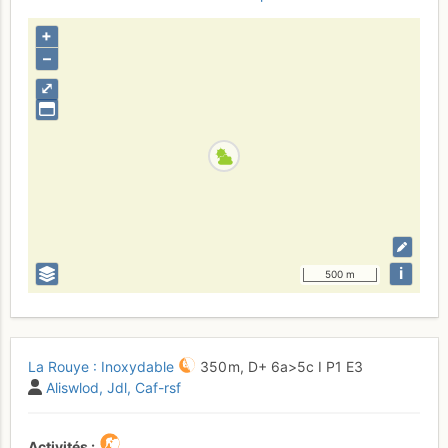
+
–
⤢
i
500 m
La Rouye : Inoxydable
350 m,
D+
6a
>5c
I
P1
E3
Aliswlod
Jdl
Caf-rsf
Activités