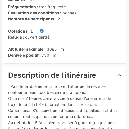
Fréquentation
très fréquenté
Évaluation des conditions
bonnes
Nombre de participants
2
Cotations
D+
I
Refuge
ouvert gardé
Altitude maximale
3085
m
Dénivelé positif
750
m
Description de l'itinéraire
¨Pas de problème pour trouver l'attaque, le névé se
contourne bien, pas besoin de crampons.
On a mis 7 heures dans la voie à cause d'une erreur de
trajectoire à la L6 - bifurcation dans la voie des
Gapençais... S'en suivit une désescalade périlleuse et des
sueurs froides qui nous ont un peu retardés...
Au début de L6 faut bien traverser à gauche jusqu'à une
fissure ( pour laquelle il serait d'ailleurs pas mal d'avoir un