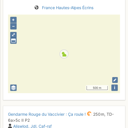
France
Hautes-Alpes
Écrins
+
–
⤢
i
500 m
Gendarme Rouge du Vaccivier : Ça roule !
250 m,
TD-
6a
>5c
II
P2
Aliswlod
Jdl
Caf-rsf