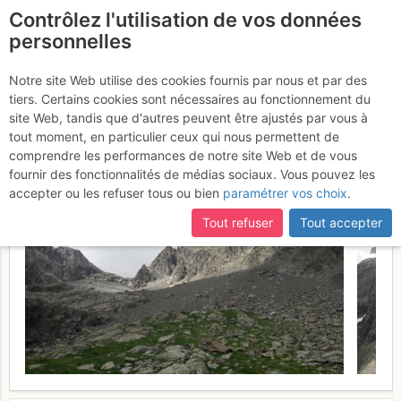
Contrôlez l'utilisation de vos données
fr
personnelles
Suite à une récente et importante mise à jour du site,
si
Gendarme Rouge du
certaines pages ne sont plus accessibles, manquantes ou
Notre site Web utilise des cookies fournis par nous et par des
incomplètes, déconnectez-vous puis reconnectez-vous à votre
tiers. Certains cookies sont nécessaires au fonctionnement du
Vaccivier : Ça roule !
Mercredi
compte sur le site.
site Web, tandis que d'autres peuvent être ajustés par vous à
tout moment, en particulier ceux qui nous permettent de
12 juillet 2017
comprendre les performances de notre site Web et de vous
fournir des fonctionnalités de médias sociaux. Vous pouvez les
accepter ou les refuser tous ou bien
paramétrer vos choix
.
Tout refuser
Tout accepter