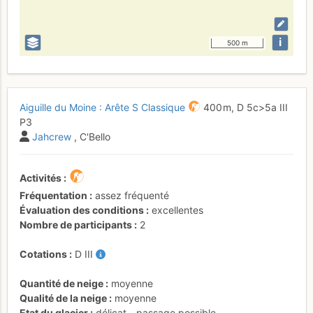
i
500 m
Aiguille du Moine : Arête S Classique
400 m,
D
5c
>5a
III
P3
Jahcrew
, C'Bello
Activités
Fréquentation
assez fréquenté
Évaluation des conditions
excellentes
Nombre de participants
2
Cotations
D
III
Quantité de neige
moyenne
Qualité de la neige
moyenne
Etat du glacier
délicat - passage possible