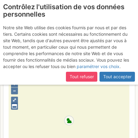
Contrôlez l'utilisation de vos données
fr
personnelles
Aiguille du Moine :
Notre site Web utilise des cookies fournis par nous et par des
tiers. Certains cookies sont nécessaires au fonctionnement du
Arête S Classique
Lundi 17 juillet
site Web, tandis que d'autres peuvent être ajustés par vous à
tout moment, en particulier ceux qui nous permettent de
2017
comprendre les performances de notre site Web et de vous
fournir des fonctionnalités de médias sociaux. Vous pouvez les
accepter ou les refuser tous ou bien
paramétrer vos choix
.
France
Haute-Savoie
Mont-Blanc
Tout refuser
Tout accepter
+
–
⤢