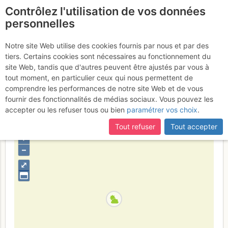
Contrôlez l'utilisation de vos données
fr
personnelles
Grande Ruine - Pointe
Notre site Web utilise des cookies fournis par nous et par des
tiers. Certains cookies sont nécessaires au fonctionnement du
Brevoort : Arête S
Jeudi 13 juillet
site Web, tandis que d'autres peuvent être ajustés par vous à
tout moment, en particulier ceux qui nous permettent de
2017
comprendre les performances de notre site Web et de vous
fournir des fonctionnalités de médias sociaux. Vous pouvez les
accepter ou les refuser tous ou bien
paramétrer vos choix
.
France
Hautes-Alpes
Écrins
Tout refuser
Tout accepter
+
–
⤢