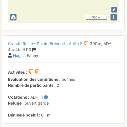
i
500 m
Grande Ruine - Pointe Brevoort : Arête S
300 m,
AD+
4c
>4b
III
P3
Hug's
, Fanny
Activités
Évaluation des conditions
bonnes
Nombre de participants
2
Cotations
AD+
III
Refuge
ouvert gardé
Dénivelé positif
0
m