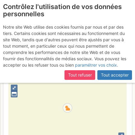
Contrôlez l'utilisation de vos données
fr
personnelles
Le Grand Marchet :
Notre site Web utilise des cookies fournis par nous et par des
tiers. Certains cookies sont nécessaires au fonctionnement du
Pilier E
Mercredi 19 juillet 2017
site Web, tandis que d'autres peuvent être ajustés par vous à
tout moment, en particulier ceux qui nous permettent de
comprendre les performances de notre site Web et de vous
fournir des fonctionnalités de médias sociaux. Vous pouvez les
France
Savoie
Vanoise
accepter ou les refuser tous ou bien
paramétrer vos choix
.
+
Tout refuser
Tout accepter
–
⤢