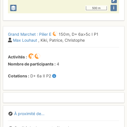
i
500 m
Grand Marchet : Pilier E
150 m,
D+
6a
>5c
I
P1
Max Louhaut
, Kiki, Patrice, Christophe
Activités
Nombre de participants
4
Cotations
D+
6a
II
P2
À proximité de...