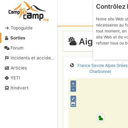
Contrôlez 
Notre site Web ut
nécessaires au f
Topoguide
tout moment, en 
site Web et de v
Sorties
Aiguille de 
refuser tous ou b
Forum
Incidents et accidents
France
Savoie
Alpes Grées
Articles
Charbonnel
YETI
+
Itinévert
–
⤢