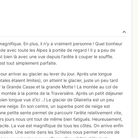
magnifique. En plus, il n'y a vraiment personne ! Quel bonheur
e avec toute les Alpes à portée de regard ! Il y a peu de
bien là avec une vue depuis l'arête à couper le souffle.
 est tout simplement parfaite.
r arriver au glacier au lever du jour. Après une longue
ales étaient limites), on atteint le glacier, juste un peu tard
ur la Grande Casse et la grande Motte ! La montée au col de
 montée à la pointe de la Traversière. Après un petit déjeuner
en longue vue d'ici ..! Le glacier de Gliairetta est un peu
nne neige. En son centre, un superbe pont de neige est
, une petite sente permet de parcourir l'arête relativement vite,
ers jours nous ont tout de même bien fatigués. Heureusement,
facile. La vue est magnifique de tous les côtés. On arrive enfin
Sassière. Une sente dans les Schistes nous permet encore de