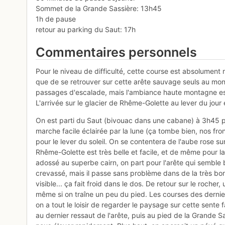
Sommet de la Grande Sassière: 13h45
1h de pause
retour au parking du Saut: 17h
Commentaires personnels
Pour le niveau de difficulté, cette course est absolument 
que de se retrouver sur cette arête sauvage seuls au mond
passages d'escalade, mais l'ambiance haute montagne est 
L'arrivée sur le glacier de Rhême-Golette au lever du jour
On est parti du Saut (bivouac dans une cabane) à 3h45 pou
marche facile éclairée par la lune (ça tombe bien, nos front
pour le lever du soleil. On se contentera de l'aube rose s
Rhême-Golette est très belle et facile, et de même pour la
adossé au superbe cairn, on part pour l'arête qui semble bi
crevassé, mais il passe sans problème dans de la très bo
visible... ça fait froid dans le dos. De retour sur le rocher
même si on traîne un peu du pied. Les courses des derni
on a tout le loisir de regarder le paysage sur cette sente 
au dernier ressaut de l'arête, puis au pied de la Grande 