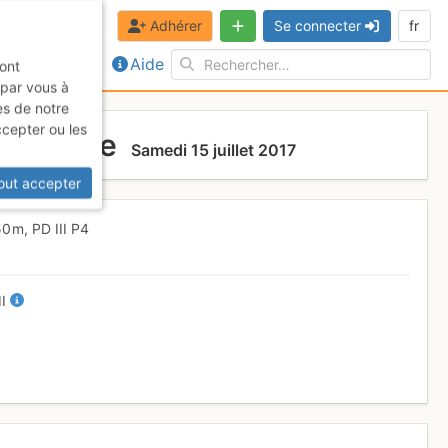
Adhérer
Se connecter
fr
Aide
sont
 par vous à
es de notre
ccepter ou les
traversée
Samedi 15 juillet 2017
out accepter
50 m,
PD
III
P4
II