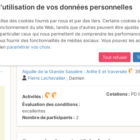
l'utilisation de vos données personnelles
ilise des cookies fournis par nous et par des tiers. Certains cookies 
onctionnement du site Web, tandis que d'autres peuvent être ajustés
particulier ceux qui nous permettent de comprendre les performanc
ous fournir des fonctionnalités de médias sociaux. Vous pouvez les a
la Grande Sassière : Arête E et 
ien
paramétrer vos choix
.
Tout refuser
T
 -
Aiguille de la Grande Sassière : Arête E et traversée
3
Pierre Lechevallier
, Damien
Cotations
PD
I
Activités
Évaluation des conditions
excellentes
Nombre de participants
2