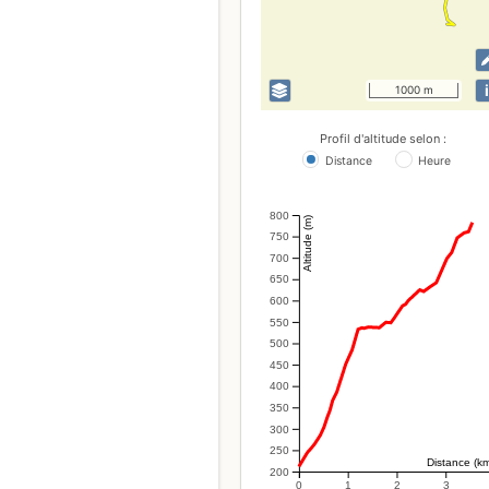
i
1000 m
Profil d'altitude selon :
Distance
Heure
800
Altitude (m)
750
700
650
600
550
500
450
400
350
300
250
Distance (k
200
0
1
2
3