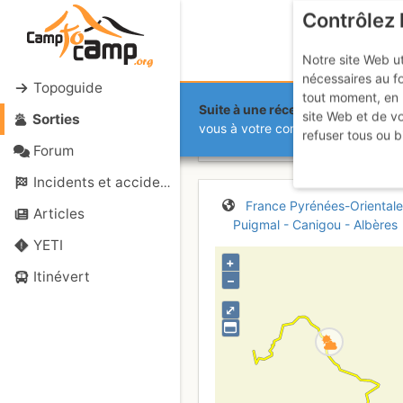
Contrôlez 
Notre site Web ut
nécessaires au f
Topoguide
tout moment, en 
Suite à une récente et importante 
site Web et de v
Sorties
Tour de la 
vous à votre compte sur le site.
refuser tous ou b
Forum
Incidents et accidents
France
Pyrénées-Orientale
Articles
Puigmal - Canigou - Albères
YETI
+
Itinévert
–
⤢