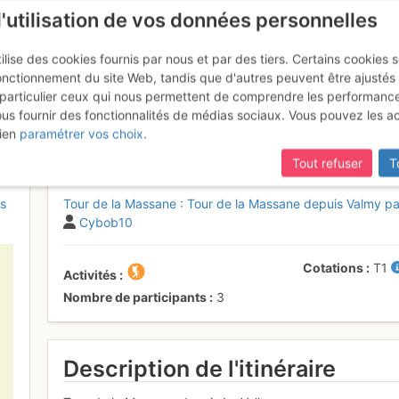
l'utilisation de vos données personnelles
ilise des cookies fournis par nous et par des tiers. Certains cookies 
onctionnement du site Web, tandis que d'autres peuvent être ajustés
particulier ceux qui nous permettent de comprendre les performanc
mise à jour du site,
si certaines pages ne sont plus accessibles, m
ous fournir des fonctionnalités de médias sociaux. Vous pouvez les a
Massane, depuis La Vall
Lundi 17 juille
ien
paramétrer vos choix
.
Tout refuser
T
s
Tour de la Massane : Tour de la Massane depuis Valmy par
Cybob10
Cotations
T1
Activités
Nombre de participants
3
Description de l'itinéraire