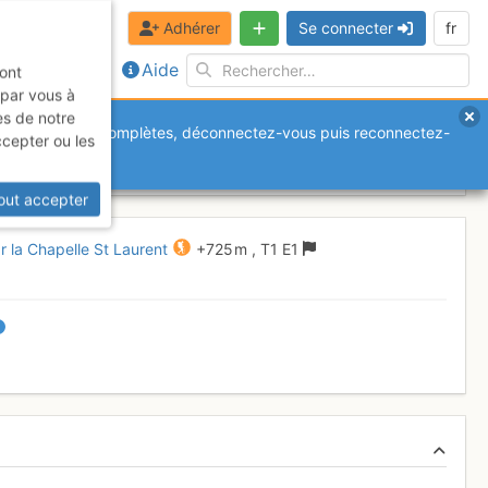
Adhérer
Se connecter
fr
Aide
sont
 par vous à
es de notre
anquantes ou incomplètes, déconnectez-vous puis reconnectez-
ccepter ou les
t 2017
out accepter
 la Chapelle St Laurent
+725 m
,
T1
E1